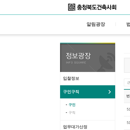
알림광장
입찰정보
구인구직
번
구인
5
구직
5
업무대가산정