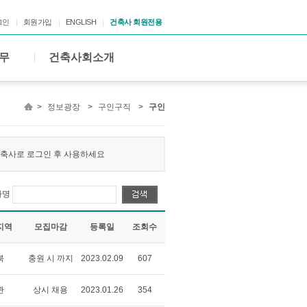
그인
회원가입
ENGLISH
건축사 회원전용
무
건축사회소개
>
정보광장
>
구인구직
>
구인
 건축사로 로그인 후 사용하세요
사명
지역
모집마감
등록일
조회수
북
충원 시 까지
2023.02.09
607
관
상시 채용
2023.01.26
354