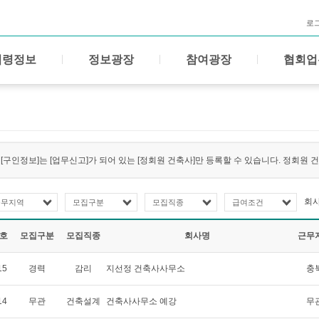
로
법령정보
정보광장
참여광장
협회업
[구인정보]는 [업무신고]가 되어 있는 [정회원 건축사]만 등록할 수 있습니다. 정회원
회
근무지역
모집구분
모집직종
급여조건
호
모집구분
모집직종
회사명
근무
15
경력
감리
지선정 건축사사무소
충
14
무관
건축설계
건축사사무소 예강
무