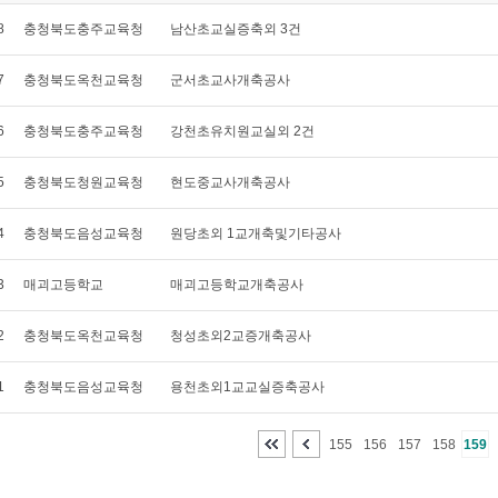
8
충청북도충주교육청
남산초교실증축외 3건
7
충청북도옥천교육청
군서초교사개축공사
6
충청북도충주교육청
강천초유치원교실외 2건
5
충청북도청원교육청
현도중교사개축공사
4
충청북도음성교육청
원당초외 1교개축및기타공사
3
매괴고등학교
매괴고등학교개축공사
2
충청북도옥천교육청
청성초외2교증개축공사
1
충청북도음성교육청
용천초외1교교실증축공사
155
156
157
158
159