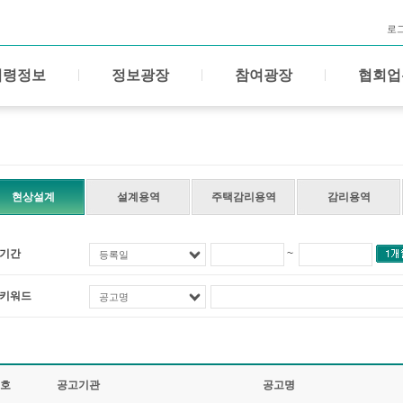
로
법령정보
정보광장
참여광장
협회업
현상설계
설계용역
주택감리용역
감리용역
기간
~
등록일
키워드
공고명
호
공고기관
공고명