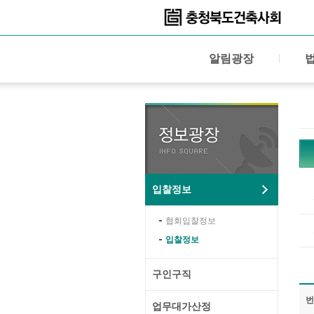
알림광장
입찰정보
협회입찰정보
입찰정보
구인구직
번
업무대가산정