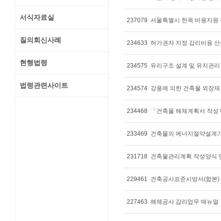
서식자료실
237079
서울특별시 한옥 비용지원 
질의회신사례
234633
허가권자 지정 감리비용 산출
현행법령
234575
유리구조 설계 및 유지관리
법령관련사이트
234574
강풍에 의한 건축물 외장재
234468
「건축물 해체계획서 작성 
233469
건축물의 에너지절약설계기준 해
231718
건축물관리계획 작성양식 
229461
227463
해체공사 감리업무 매뉴얼