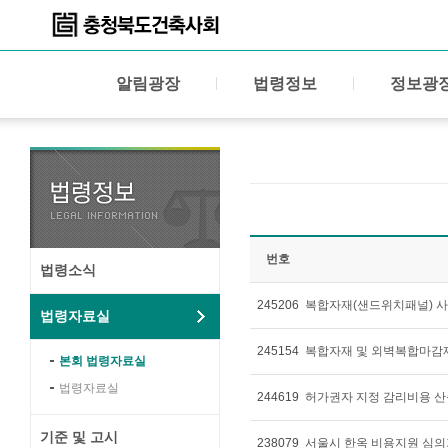
알림광장
법령정보
정보광
번호
법령소식
245206
복합자재(샌드위치패널) 사
법령자료실
245154
복합자재 및 외벽복합마감
본회 법령자료실
법령자료실
244619
허가권자 지정 감리비용 산출
기준 및 고시
238079
서울시 한옥 비용지원 심의