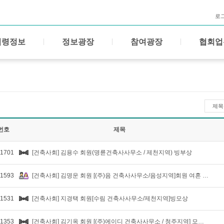
로
법령정보
정보광장
참여광장
협회업
제목
번호
제목
1701
[건축사회] 김용수 회원(명륜건축사사무소 / 제천지역) 빙부상
1593
[건축사회] 김명운 회원 [(주)음 건축사사무소/음성지역]회원 여혼 알림
1531
[건축사회] 지경택 회원[수림 건축사사무소/제천지역]빙모상
1353
[건축사회] 김기옥 회원 [(주)에이디 건축사사무소 / 청주지역] 모친상