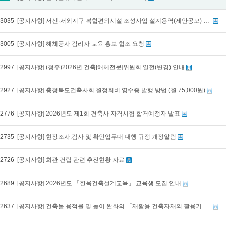
3035
[공지사항] 서신·서외지구 복합편의시설 조성사업 설계용역(제안공모) 심사위원(후보자) 모집 공고 알림
3005
[공지사항] 해체공사 감리자 교육 홍보 협조 요청
2997
[공지사항] (청주)2026년 건축[해체전문]위원회 일전(변경) 안내
2927
[공지사항] 충청북도건축사회 월정회비 영수증 발행 방법 (월 75,000원)
2776
[공지사항] 2026년도 제1회 건축사 자격시험 합격예정자 발표
2735
[공지사항] 현장조사.검사 및 확인업무대 대행 규정 개정알림
2726
[공지사항] 회관 건립 관련 추진현황 자료
2689
[공지사항] 2026년도 「한옥건축설계교육」 교육생 모집 안내
2637
[공지사항] 건축물 용적률 및 높이 완화의 「재활용 건축자재의 활용기준」 관련 협조 알림