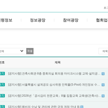
로
법령정보
정보광장
참여광장
협회업
전체
제목
번호
제목
[공지사항] 건축사회관 8층 중회의실 회의용 마이크시스템 교체·설치공사 용역 업체선정 입찰공고
[공지사항] 서울특별시 설계공모 심사위원 인력풀(S-Pool) 개인정보 수집·이용 동의 안내
[공지사항] 2026년「공사감리 전문교육」8월 집합교육 교육생(건축사) 모집 안내
[공지사항] 회비의 수납 및 관리에 관한 규정 개정 안내 등