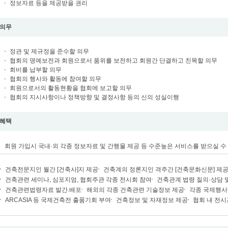
정보자료 등을 제공받을 권리
의무
정관 및 제규정을 준수할 의무
협회의 명예보전과 회원으로서 품위를 보전하고 회원간 단결하고 친목할 의무
회비를 납부할 의무
협회의 행사와 활동에 참여할 의무
회원으로서의 활동현황을 협회에 보고할 의무
협회의 지시사항이나 정책방향 및 결정사항 등의 신의 성실이행
혜택
회원 가입시 국내·외 각종 정보자료 및 간행물 제공 등 수준높은 서비스를 받으실 수
건축전문지인 월간 [건축사]지 제공
건축계의 정론지인 격주간 [건축문화신문] 제
건축관련 세미나, 심포지엄, 협회주관 각종 전시회 참여
건축관계 법령 질의·상담 
건축관련법령자료 발간.배포
해외의 각종 건축관련 기술정보 제공
각종 국제행사
ARCASIA 등 국제건축전 출품기회 부여
건축정보 및 자재정보 제공
협회 내 전시